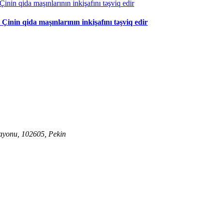
 Çinin qida maşınlarının inkişafını təşviq edir
ayonu, 102605, Pekin