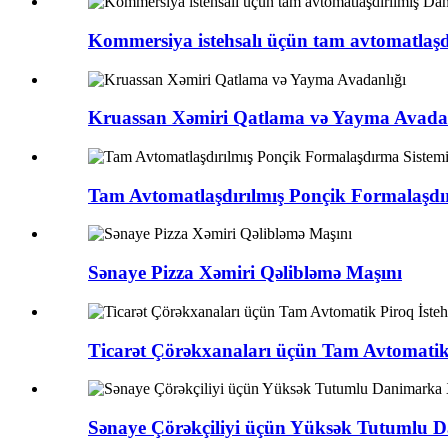
Kommersiya istehsalı üçün tam avtomatlaşd
Kruassan Xəmiri Qatlama və Yayma Avadan
Tam Avtomatlaşdırılmış Ponçik Formalaşdı
Sənaye Pizza Xəmiri Qəlibləmə Maşını
Ticarət Çörəkxanaları üçün Tam Avtomatik 
Sənaye Çörəkçiliyi üçün Yüksək Tutumlu 