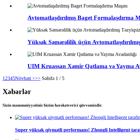
Avtomatlaşdırılmış Baget Formalaşdırma M
Yüksək Səmərəlilik üçün Avtomatlaşdırılmış
UIM Kruassan Xəmir Qatlama və Yayma Av
1
2
3
4
5
Növbəti >
>>
Səhifə 1 / 5
Xəbərlər
Sizin məmnuniyyətiniz bizim hərəkətverici qüvvəmizdir.
Super yüksək qiymətli performans! Zhongli Intelligent tərəfi