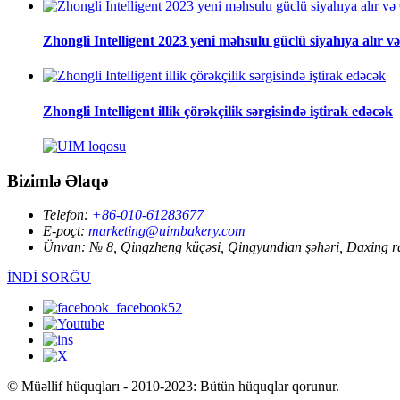
Zhongli Intelligent 2023 yeni məhsulu güclü siyahıya alır və
Zhongli Intelligent illik çörəkçilik sərgisində iştirak edəcək
Bizimlə Əlaqə
Telefon:
+86-010-61283677
E-poçt:
marketing@uimbakery.com
Ünvan:
№ 8, Qingzheng küçəsi, Qingyundian şəhəri, Daxing r
İNDİ SORĞU
© Müəllif hüquqları - 2010-2023: Bütün hüquqlar qorunur.