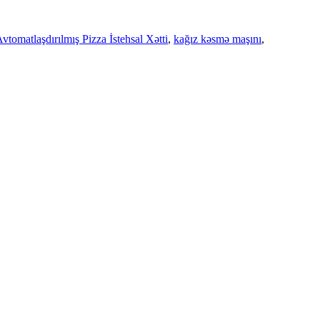
vtomatlaşdırılmış Pizza İstehsal Xətti
,
kağız kəsmə maşını
,