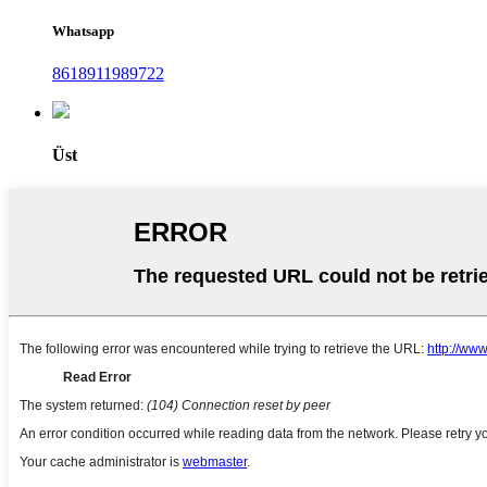
Whatsapp
8618911989722
Üst