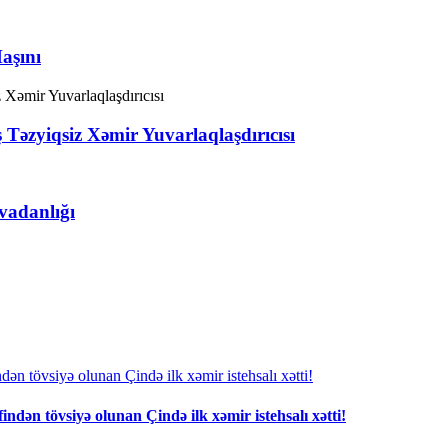
aşını
 Təzyiqsiz Xəmir Yuvarlaqlaşdırıcısı
adanlığı
ndən tövsiyə olunan Çində ilk xəmir istehsalı xətti!