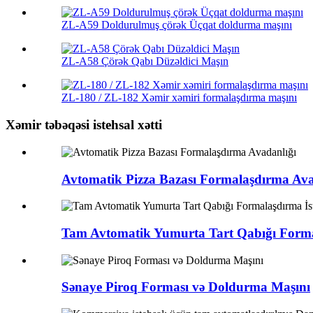
ZL-A59 Doldurulmuş çörək Üçqat doldurma maşını
ZL-A58 Çörək Qabı Düzəldici Maşın
ZL-180 / ZL-182 Xəmir xəmiri formalaşdırma maşını
Xəmir təbəqəsi istehsal xətti
Avtomatik Pizza Bazası Formalaşdırma Ava
Tam Avtomatik Yumurta Tart Qabığı Formal
Sənaye Piroq Forması və Doldurma Maşını