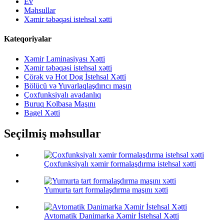
Ev
Məhsullar
Xəmir təbəqəsi istehsal xətti
Kateqoriyalar
Xəmir Laminasiyası Xətti
Xəmir təbəqəsi istehsal xətti
Çörək və Hot Dog İstehsal Xətti
Bölücü və Yuvarlaqlaşdırıcı maşın
Çoxfunksiyalı avadanlıq
Buruq Kolbasa Maşını
Bagel Xətti
Seçilmiş məhsullar
Çoxfunksiyalı xəmir formalaşdırma istehsal xətti
Yumurta tart formalaşdırma maşını xətti
Avtomatik Danimarka Xəmir İstehsal Xətti