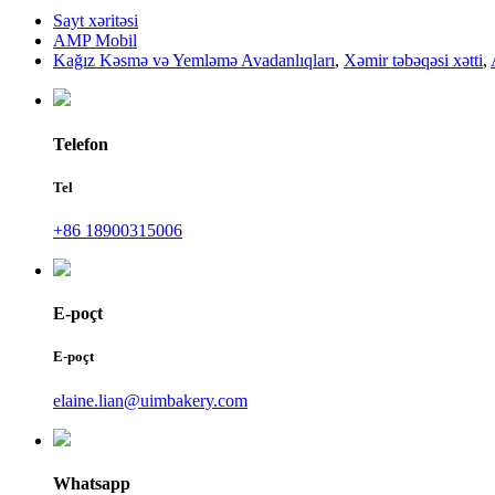
Sayt xəritəsi
AMP Mobil
Kağız Kəsmə və Yemləmə Avadanlıqları
,
Xəmir təbəqəsi xətti
,
Telefon
Tel
+86 18900315006
E-poçt
E-poçt
elaine.lian@uimbakery.com
Whatsapp