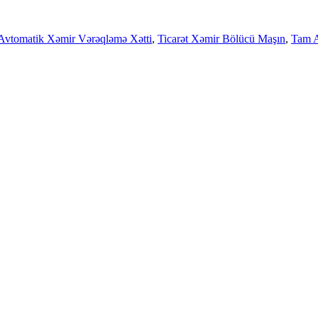
Avtomatik Xəmir Vərəqləmə Xətti
,
Ticarət Xəmir Bölücü Maşın
,
Tam A