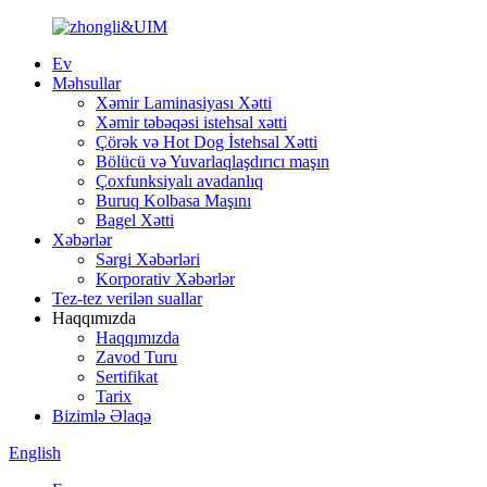
Ev
Məhsullar
Xəmir Laminasiyası Xətti
Xəmir təbəqəsi istehsal xətti
Çörək və Hot Dog İstehsal Xətti
Bölücü və Yuvarlaqlaşdırıcı maşın
Çoxfunksiyalı avadanlıq
Buruq Kolbasa Maşını
Bagel Xətti
Xəbərlər
Sərgi Xəbərləri
Korporativ Xəbərlər
Tez-tez verilən suallar
Haqqımızda
Haqqımızda
Zavod Turu
Sertifikat
Tarix
Bizimlə Əlaqə
English